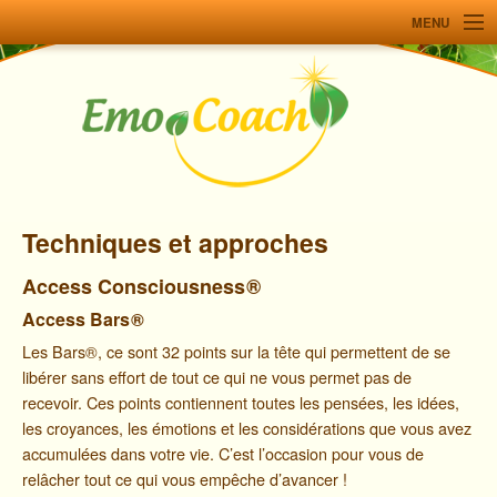
MENU
Accueil
Techniques et approches
Ateliers
À propos
Techniques et approches
Témoignages
Access Consciousness
®
Ressources
Access Bars
®
Me joindre
Les Bars®, ce sont 32 points sur la tête qui permettent de se
libérer sans effort de tout ce qui ne vous permet pas de
English
recevoir. Ces points contiennent toutes les pensées, les idées,
les croyances, les émotions et les considérations que vous avez
accumulées dans votre vie. C’est l’occasion pour vous de
relâcher tout ce qui vous empêche d’avancer !